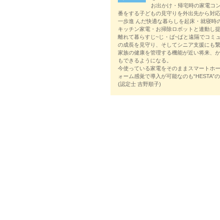
お出かけ・帰宅時の家電コ
番をする子どもの見守りを外出先から対
一歩進 んだ快適な暮らしを起床・就寝時
キッチン家電・お掃除ロボットと連動し
離れて暮らすじ~じ・ば~ばと遠隔でコミ
の成長を見守り、そしてシニア支援にも
家族の健康を管理する機能が近い将来、
もできるようになる。
今使っている家電をそのままスマートホ
ォーム感覚で導入が可能なのも“HESTA”
(認定士 吉野順子)