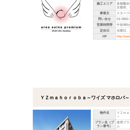
施工エリア
首都圏全
京都府、
事業主
スターツ
問い合せ
03-3860-
営業時間帯
午前9時
定休日
水曜日、
HP
http://ww
ＹＺｍａｈｏｒｏｂａ～ワイズ マホロバ～
物件名
ＹＺｍａ
～
プラン名（プ
使用プラ
ラン番号）
ム