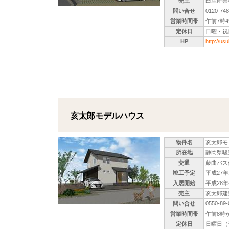
売主
臼幸産業
問い合せ
0120-
営業時間帯
午前7時
定休日
日曜・祝
HP
http://us
亥太郎モデルハウス
物件名
亥太郎モ
所在地
静岡県駿東
交通
藤曲バス
竣工予定
平成27年
入居開始
平成28
売主
亥太郎建
問い合せ
0550-89-
営業時間帯
午前8時
定休日
日曜日（