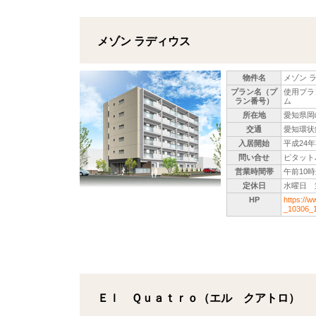
メゾン ラディウス
物件名
メゾン 
プラン名（プ
使用プラ
ラン番号）
ム
所在地
愛知県岡
交通
愛知環状
入居開始
平成24
問い合せ
ピタットハ
営業時間帯
午前10
定休日
水曜日 
HP
https://w
_10306_1
Ｅｌ Ｑｕａｔｒｏ（エル クアトロ）