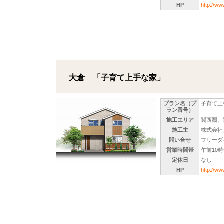
HP
http://www
大倉 「子育て上手な家」
プラン名（プ
子育て上手
ラン番号）
施工エリア
関西圏、
施工主
株式会社
問い合せ
フリーダイ
営業時間帯
午前10
定休日
なし
HP
http://ww