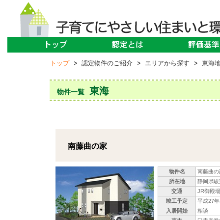
トップ
認定物件のご紹介
エリアから探す
東海
東海
物件一覧
南藤曲の家
物件名
南藤曲の
所在地
静岡県駿東
交通
JR御殿場
竣工予定
平成27年
入居開始
相談