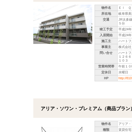
物件名
Ｅｌ Ｑ
所在地
岐阜県美
交通
JR太多
５分
竣工予定
平成24年
入居開始
平成24
施工主
ハートフ
事業主
株式会社
問い合せ
ハートフ
１２６
１０３
営業時間帯
午前１０
定休日
水曜日
HP
http://810
アリア・ソワン・プレミアム（商品プラン
物件名
アリア・
種類
賃貸住宅